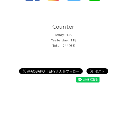
Counter
Today:
129
Yesterday:
119
Total:
244953