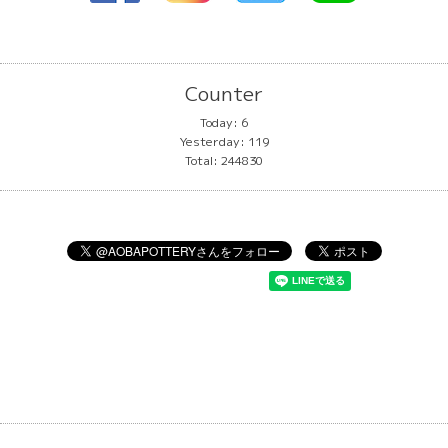
Counter
Today:
6
Yesterday:
119
Total:
244830