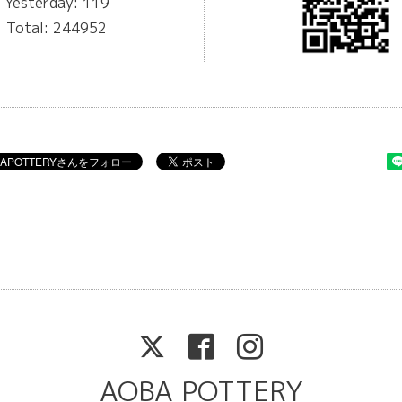
Yesterday:
119
Total:
244952
AOBA POTTERY